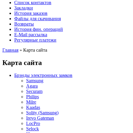
Список контактов
Закладки
История заказов
Файлы для скачивания
Возвраты
История фин. операций
E-Mail рассылка
Регулярные платежи
Главная
» Карта сайта
Карта сайта
Брэнды электронных замков
Samsung
Agara
Securam
Philips
Milre
Kaadas
Solity (Samsung)
Irevo Gateman
LocPro
Selock