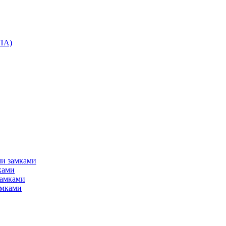
ПА)
ми замками
ками
замками
амками